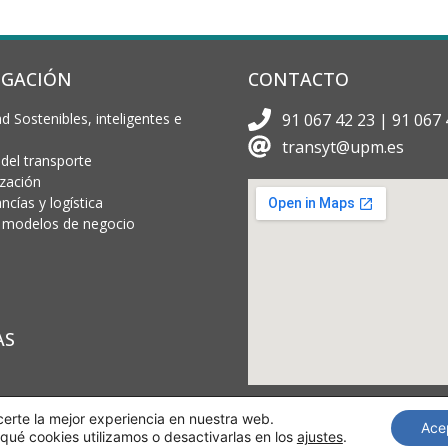
IGACIÓN
CONTACTO
d Sostenibles, inteligentes e
91 067 42 23 | 91 067 
transyt@upm.es
 del transporte
ización
cías y logística
 y modelos de negocio
AS
certe la mejor experiencia en nuestra web.
Ace
ué cookies utilizamos o desactivarlas en los
ajustes
.