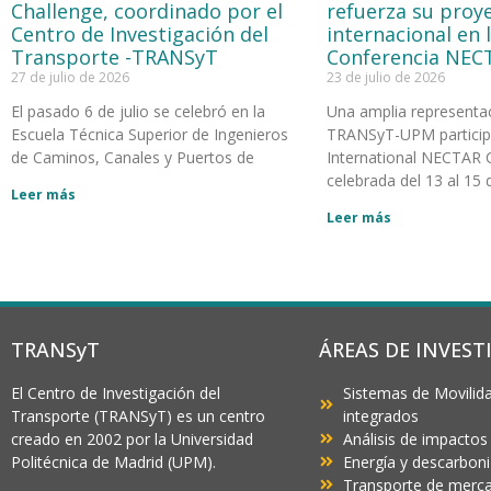
Challenge, coordinado por el
refuerza su proy
Centro de Investigación del
internacional en 
Transporte -TRANSyT
Conferencia NEC
27 de julio de 2026
23 de julio de 2026
El pasado 6 de julio se celebró en la
Una amplia representa
Escuela Técnica Superior de Ingenieros
TRANSyT-UPM participó
de Caminos, Canales y Puertos de
International NECTAR 
celebrada del 13 al 15 d
Leer más
Leer más
TRANSyT
ÁREAS DE INVEST
El Centro de Investigación del
Sistemas de Movilida
Transporte (TRANSyT) es un centro
integrados
creado en 2002 por la Universidad
Análisis de impactos
Politécnica de Madrid (UPM).
Energía y descarbon
Transporte de mercan