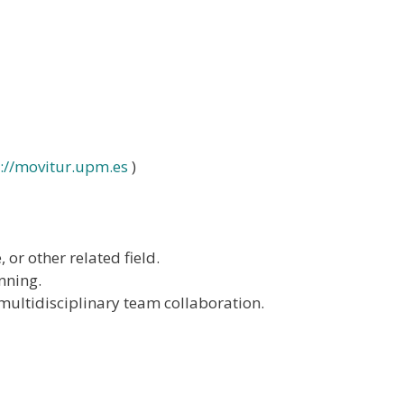
p://movitur.upm.es
)
or other related field.
nning.
 multidisciplinary team collaboration.