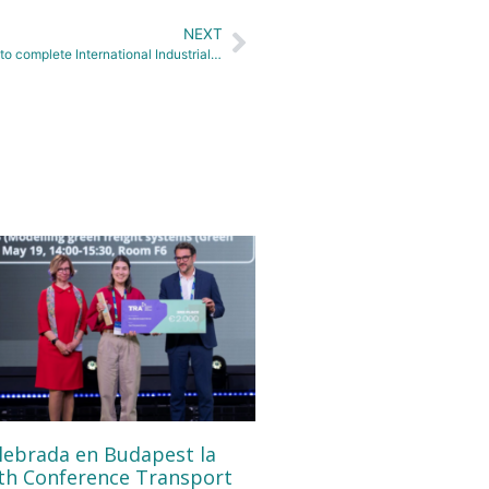
NEXT
SDGine gives 12 Early-Stage Researchers the opportunity to complete International Industrial Doctorates at UPM
lebrada en Budapest la
th Conference Transport