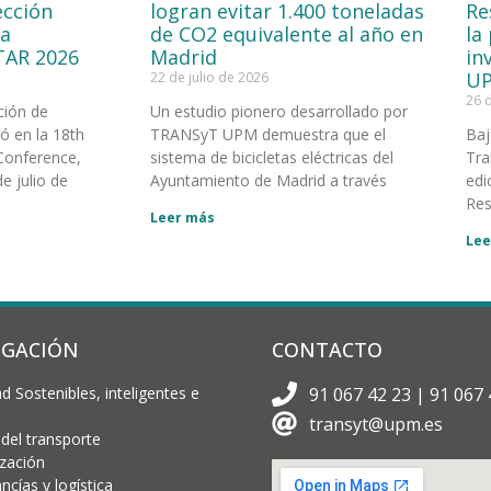
ección
logran evitar 1.400 toneladas
Re
la
de CO2 equivalente al año en
la
TAR 2026
Madrid
in
UP
22 de julio de 2026
26 
ción de
Un estudio pionero desarrollado por
 en la 18th
TRANSyT UPM demuestra que el
Baj
Conference,
sistema de bicicletas eléctricas del
Tra
e julio de
Ayuntamiento de Madrid a través
edi
Res
Leer más
Lee
IGACIÓN
CONTACTO
d Sostenibles, inteligentes e
91 067 42 23 | 91 067 
transyt@upm.es
 del transporte
ización
cías y logística