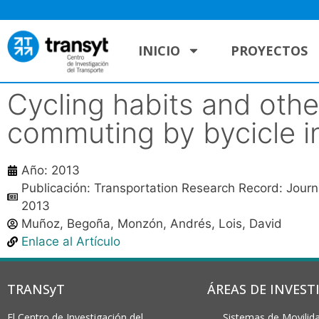
INICIO
PROYECTOS
Cycling habits and othe
commuting by bycicle i
Año: 2013
Publicación: Transportation Research Record: Journa
2013
Muñoz, Begoña, Monzón, Andrés, Lois, David
Enlace al Artículo
TRANSyT
ÁREAS DE INVEST
El Centro de Investigación del
Sistemas de Movilida