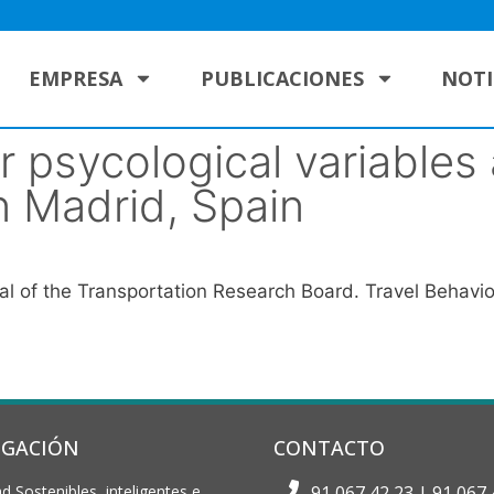
EMPRESA
PUBLICACIONES
NOTI
r psycological variables 
n Madrid, Spain
l of the Transportation Research Board. Travel Behavio
IGACIÓN
CONTACTO
d Sostenibles, inteligentes e
91 067 42 23 | 91 067 