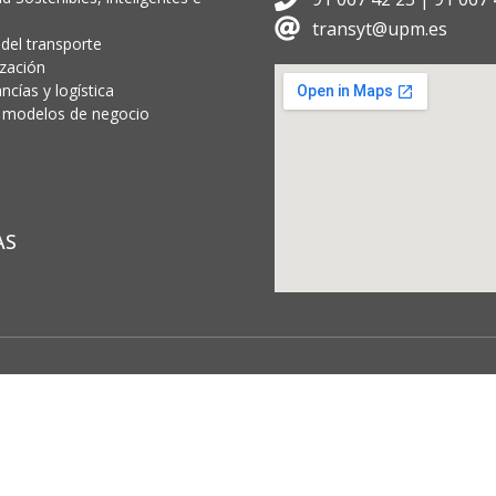
transyt@upm.es
 del transporte
ización
cías y logística
 y modelos de negocio
AS