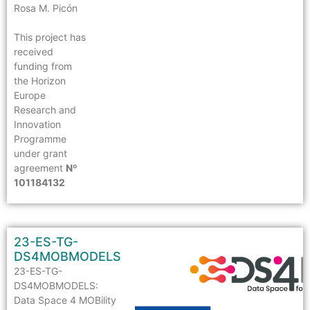
Rosa M. Picón
This project has
received
funding from
the Horizon
Europe
Research and
Innovation
Programme
under grant
agreement
Nº
101184132
23-ES-TG-
DS4MOBMODELS
23-ES-TG-
DS4MOBMODELS:
Data Space 4 MOBility