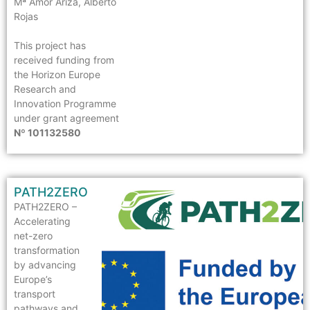
Mª Amor Ariza, Alberto
Rojas
This project has
received funding from
the Horizon Europe
Research and
Innovation Programme
under grant agreement
Nº 101132580
PATH2ZERO
PATH2ZERO –
Accelerating
net-zero
transformation
by advancing
Europe’s
transport
pathways and