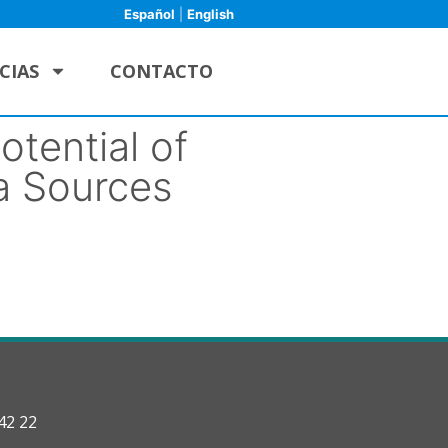
Español
|
English
CIAS
CONTACTO
tential of
a Sources
42 22