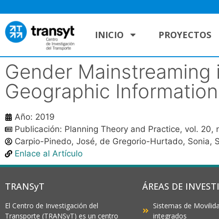
INICIO
PROYECTOS
Gender Mainstreaming i
Geographic Informatio
Año: 2019
Publicación: Planning Theory and Practice, vol. 20,
Carpio-Pinedo, José, de Gregorio-Hurtado, Sonia, 
Enlace al Artículo
TRANSyT
ÁREAS DE INVEST
El Centro de Investigación del
Sistemas de Movilida
Transporte (TRANSyT) es un centro
integrados