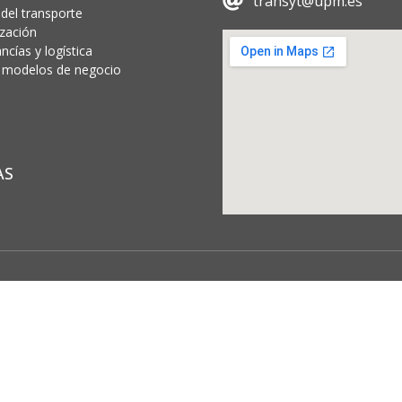
transyt@upm.es
 del transporte
ización
cías y logística
 y modelos de negocio
AS