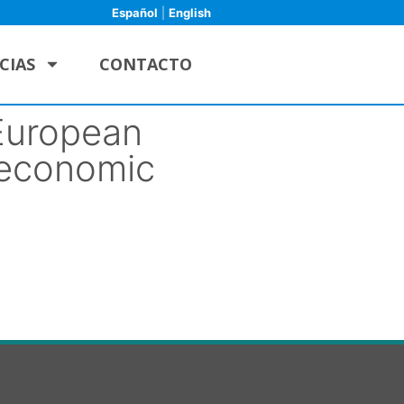
Español
|
English
CIAS
CONTACTO
European
o-economic