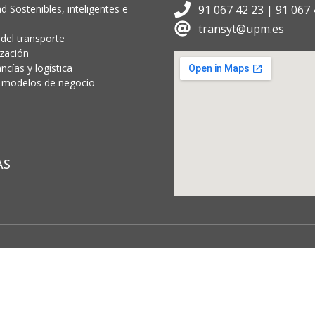
d Sostenibles, inteligentes e
91 067 42 23 | 91 067 
transyt@upm.es
 del transporte
ización
cías y logística
 y modelos de negocio
AS