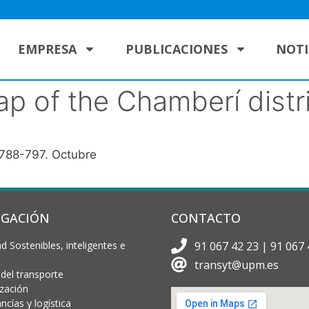
EMPRESA
PUBLICACIONES
NOTI
p of the Chamberí distri
: 788-797. Octubre
IGACIÓN
CONTACTO
d Sostenibles, inteligentes e
91 067 42 23 | 91 067 
transyt@upm.es
 del transporte
ización
cías y logística