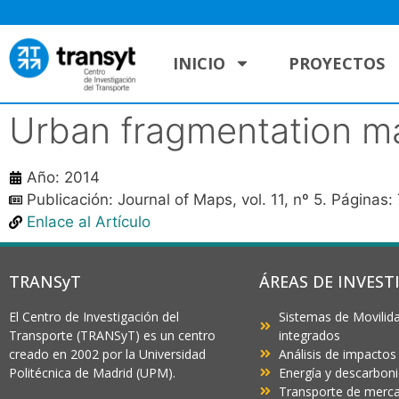
INICIO
PROYECTOS
Urban fragmentation ma
Año: 2014
Publicación: Journal of Maps, vol. 11, nº 5. Páginas
Enlace al Artículo
TRANSyT
ÁREAS DE INVEST
El Centro de Investigación del
Sistemas de Movilida
Transporte (TRANSyT) es un centro
integrados
creado en 2002 por la Universidad
Análisis de impactos
Politécnica de Madrid (UPM).
Energía y descarbon
Transporte de mercan