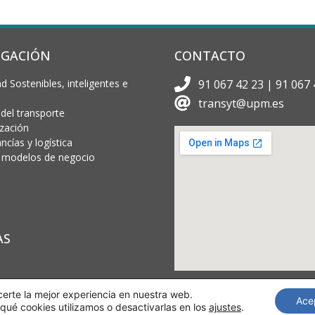
IGACIÓN
CONTACTO
d Sostenibles, inteligentes e
91 067 42 23 | 91 067 
transyt@upm.es
 del transporte
ización
cías y logística
 y modelos de negocio
AS
certe la mejor experiencia en nuestra web.
Ace
ué cookies utilizamos o desactivarlas en los
ajustes
.