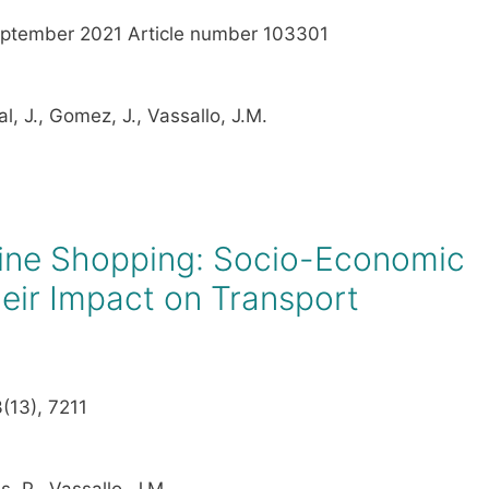
September 2021 Article number 103301
l, J., Gomez, J., Vassallo, J.M.
line Shopping: Socio-Economic
heir Impact on Transport
3(13), 7211
is, P., Vassallo, J.M