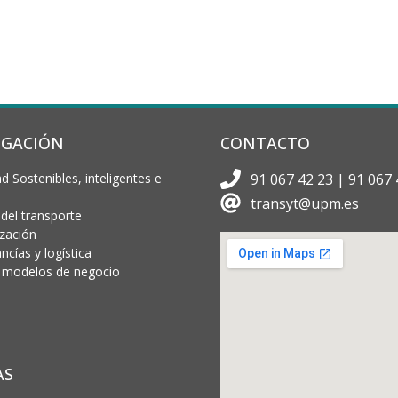
IGACIÓN
CONTACTO
d Sostenibles, inteligentes e
91 067 42 23 | 91 067 
transyt@upm.es
 del transporte
ización
cías y logística
 y modelos de negocio
AS