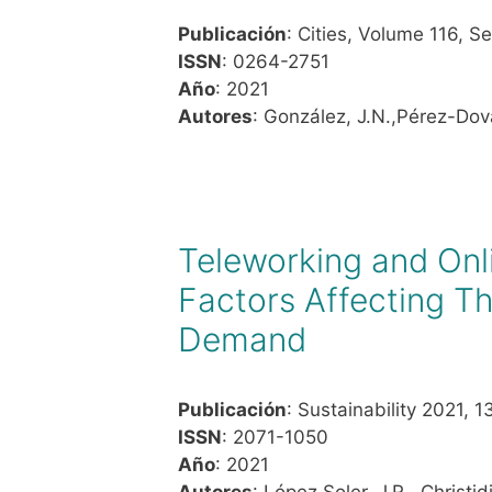
Publicación
: Cities, Volume 116, 
ISSN
: 0264-2751
Año
: 2021
Autores
: González, J.N.,Pérez-Dova
Teleworking and On
Factors Affecting T
Demand
Publicación
: Sustainability 2021, 1
ISSN
: 2071-1050
Año
: 2021
Autores
: López Soler, J.R., Christid