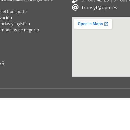
transyt@upm.es
 del transporte
ización
cías y logística
 y modelos de negocio
AS