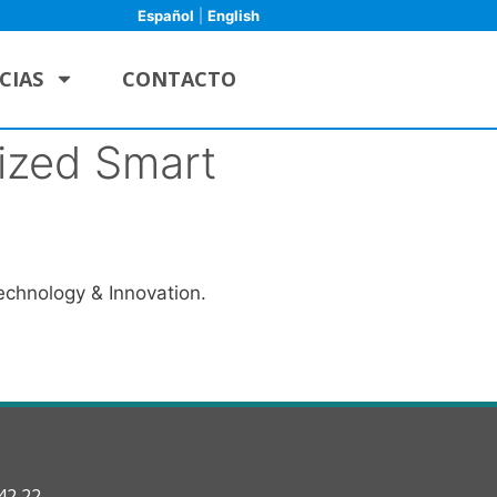
Español
|
English
CIAS
CONTACTO
ized Smart
echnology & Innovation.
42 22