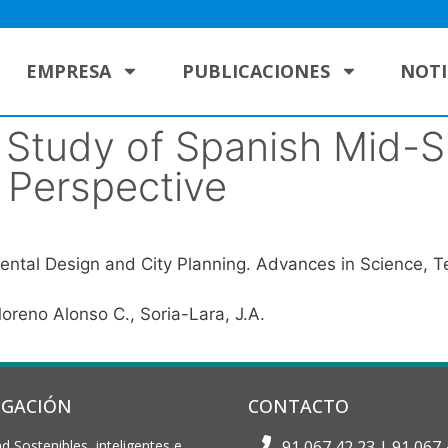
EMPRESA
PUBLICACIONES
NOTI
 Study of Spanish Mid-S
s Perspective
mental Design and City Planning. Advances in Science, T
oreno Alonso C.
,
Soria-Lara, J.A.
IGACIÓN
CONTACTO
d Sostenibles, inteligentes e
91 067 42 23 | 91 067 