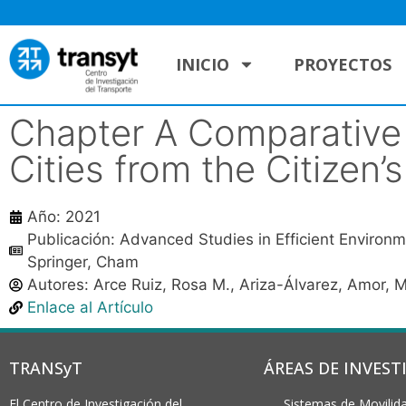
INICIO
PROYECTOS
Chapter A Comparative
Cities from the Citizen’
Año: 2021
Publicación: Advanced Studies in Efficient Environ
Springer, Cham
Autores:
Arce Ruiz, Rosa M.
,
Ariza-Álvarez, Amor
,
M
Enlace al Artículo
TRANSyT
ÁREAS DE INVEST
El Centro de Investigación del
Sistemas de Movilida