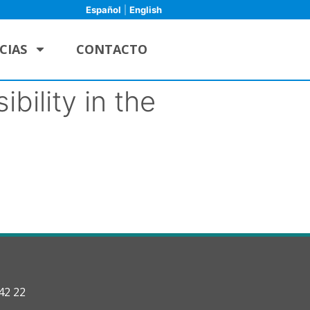
Español
|
English
CIAS
CONTACTO
bility in the
42 22