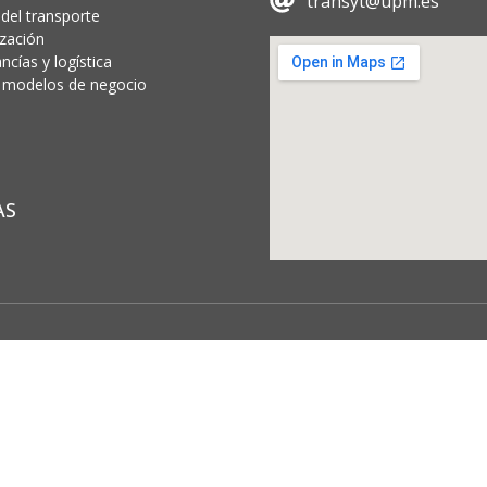
transyt@upm.es
 del transporte
ización
cías y logística
 y modelos de negocio
AS