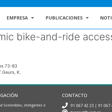
EMPRESA
PUBLICACIONES
NOTI
ic bike-and-ride accessi
ges 73-83
T.Geurs, K.
IGACIÓN
CONTACTO
d Sostenibles, inteligentes e
91 067 42 23 | 91 067 