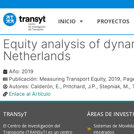
INICIO
PROYECTOS
Equity analysis of dynam
Netherlands
Año: 2019
Publicación: Measuring Transport Equity, 2019, Pa
Autores:
Calderón, E.
,
Pritchard, J.P.
,
Stepniak, M.
,
Enlace al Artículo
TRANSyT
ÁREAS DE INVEST
El Centro de Investigación del
Sistemas de Movilida
Transporte (TRANSyT) es un centro
integrados