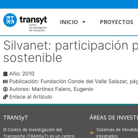
INICIO
PROYECTOS
Silvanet: participación 
sostenible
Año: 2010
Publicación: Fundación Conde del Valle Salazar, pá
Autores:
Martínez Falero, Eugenio
Enlace al Artículo
TRANSyT
ÁREAS DE INVEST
El Centro de Investigación del
Sistemas de Movilida
Transporte (TRANSyT) es un centro
integrados