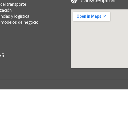
transyt@upm.es
 del transporte
ización
cías y logística
 y modelos de negocio
AS