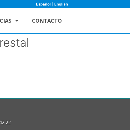
Español
|
English
CIAS
CONTACTO
restal
42 22