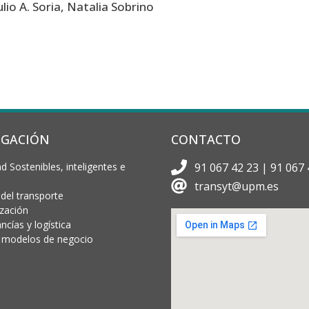
lio A. Soria, Natalia Sobrino
IGACIÓN
CONTACTO
d Sostenibles, inteligentes e
91 067 42 23 | 91 067 
transyt@upm.es
 del transporte
ización
cías y logística
 y modelos de negocio