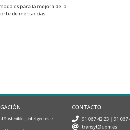
modales para la mejora de la
sporte de mercancías
IGACIÓN
CONTACTO
d Sostenibles, inteligentes e
91 067 42 23 | 91 067 
transyt@upm.es