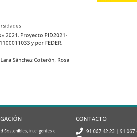
ersidades
o» 2021. Proyecto PID2021-
01100011033 y por FEDER,
, Lara Sánchez Coterón, Rosa
IGACIÓN
CONTACTO
d Sostenibles, inteligentes e
91 067 42 23 | 91 067 