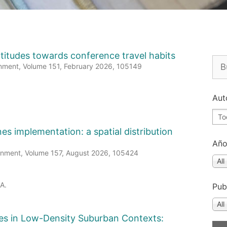
titudes towards conference travel habits
onment, Volume 151, February 2026, 105149
Aut
es implementation: a spatial distribution
Añ
ronment, Volume 157, August 2026, 105424
All
.A.
Pub
All
ies in Low-Density Suburban Contexts: