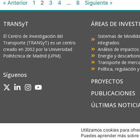
« Anterior
1
2
3
4
…
8
Siguiente »
TRANSyT
ÁREAS DE INVEST
El Centro de Investigación del
Sistemas de Movilida
Transporte (TRANSyT) es un centro
integrados
creado en 2002 por la Universidad
Análisis de impactos
Politécnica de Madrid (UPM).
Energía y descarbon
Transporte de mercan
Política, regulación
Síguenos
PROYECTOS
PUBLICACIONES
ÚLTIMAS NOTICI
Utilizamos cookies para ofre
Puedes aprender más sobre q