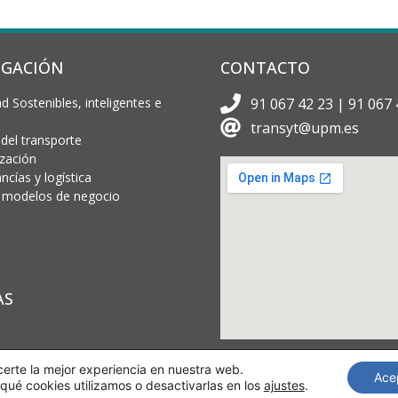
IGACIÓN
CONTACTO
d Sostenibles, inteligentes e
91 067 42 23 | 91 067 
transyt@upm.es
 del transporte
ización
cías y logística
 y modelos de negocio
AS
certe la mejor experiencia en nuestra web.
Ace
ué cookies utilizamos o desactivarlas en los
ajustes
.