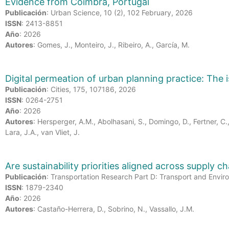
Evidence from Coimbra, Portugal
Publicación
: Urban Science, 10 (2), 102 February, 2026
ISSN
: 2413-8851
Año
: 2026
Autores
: Gomes, J., Monteiro, J., Ribeiro, A., García, M.
Digital permeation of urban planning practice: The 
Publicación
: Cities, 175, 107186, 2026
ISSN
: 0264-2751
Año
: 2026
Autores
: Hersperger, A.M., Abolhasani, S., Domingo, D., Fertner, C.
Lara, J.A., van Vliet, J.
Are sustainability priorities aligned across supply c
Publicación
: Transportation Research Part D: Transport and Envi
ISSN
: 1879-2340
Año
: 2026
Autores
: Castaño-Herrera, D., Sobrino, N., Vassallo, J.M.