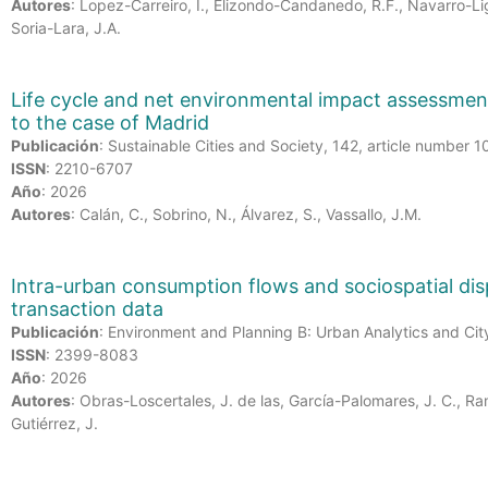
Autores
: Lopez-Carreiro, I., Elizondo-Candanedo, R.F., Navarro-L
Soria-Lara, J.A.
Life cycle and net environmental impact assessment 
to the case of Madrid
Publicación
: Sustainable Cities and Society, 142, article number 
ISSN
: 2210-6707
Año
: 2026
Autores
: Calán, C., Sobrino, N., Álvarez, S., Vassallo, J.M.
Intra-urban consumption flows and sociospatial dis
transaction data
Publicación
: Environment and Planning B: Urban Analytics and Cit
ISSN
: 2399-8083
Año
: 2026
Autores
: Obras-Loscertales, J. de las, García-Palomares, J. C., Ra
Gutiérrez, J.