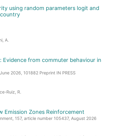
rity using random parameters logit and
 country
i, A.
e: Evidence from commuter behaviour in
13 June 2026, 101882 Preprint IN PRESS
ce-Ruiz, R.
 Low Emission Zones Reinforcement
ronment, 157, article number 105437, August 2026