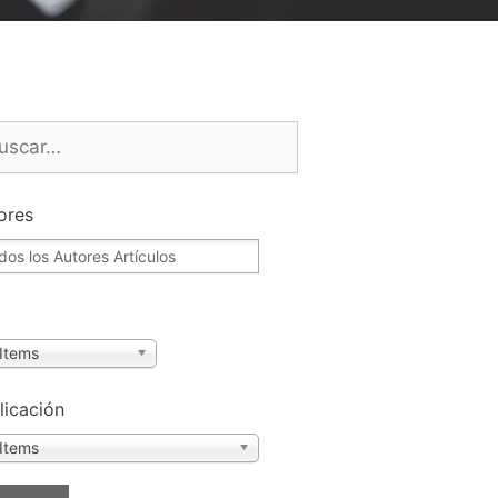
ores
o
 Items
licación
 Items