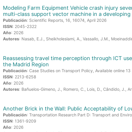
Modeling Farm Equipment Vehicle crash injury seve
multi-class support vector machine in a developing
Publicación
: Scientific Reports, 16, 16074, April 2026
ISSN
: 2045-2322
Año
: 2026
Autores
: Nasab, E.J., Sheikholeslami, A., Vassallo, J.M., Moeinaddin
Reassessing travel time perception through ICT us
the Madrid Region
Publicación
: Case Studies on Transport Policy, Available online 
ISSN
: 2213-6258
Año
: 2026
Autores
: Bañuelos-Gimeno, J., Romero, C., Lois, D., Cândido, J., Ar
Another Brick in the Wall: Public Acceptability of
Publicación
: Transportation Research Part D: Transport and Envi
ISSN
: 1361-9209
Año
: 2026