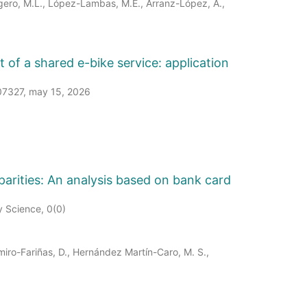
igero, M.L., López-Lambas, M.E., Arranz-López, A.,
of a shared e-bike service: application
107327, may 15, 2026
parities: An analysis based on bank card
y Science, 0(0)
miro-Fariñas, D., Hernández Martín-Caro, M. S.,