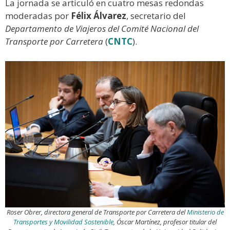
La jornada se articuló en cuatro mesas redondas
moderadas por
Félix Álvarez
, secretario del
Departamento de Viajeros del Comité Nacional del
Transporte por Carretera
(
CNTC
).
Roser Obrer, directora general de Transporte por Carretera del
Ministerio de
Transportes y Movilidad Sostenible
, Óscar Martínez, profesor titular del