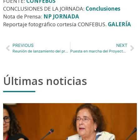
FUENTE:
CONFEBUS
CONCLUSIONES DE LA JORNADA:
Conclusiones
Nota de Prensa:
NP JORNADA
Reportaje fotográfico cortesía CONFEBUS.
GALERÍA
PREVIOUS
NEXT
Reunión de lanzamiento del proyecto FORTHCOMING coordinado por TRANSyT-UPM en Turín.
Puesta en marcha del Proyecto WinWin4WorkLife para explorar y mejorar las repercusiones del trabajo a distancia en toda Europa, financiado por Horizonte Europa.
Últimas noticias