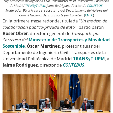
Departamento de Ingeniería Civil–Transportes de la Universidad Politécnica
de Madrid
TRANSyT-UPM
, Jaime Rodríguez, director de
CONFEBUS
.
Moderador:
Félix Álvarez, secretario del
Departamento de Viajeros del
Comité Nacional del Transporte por Carretera
(
CNTC
)
En la primera mesa redonda, titulada “
Un modelo de
colaboración público-privada de éxito
”, participaron
Roser Obrer
, directora general de
Transporte por
Carretera del
Ministerio de Transportes y Movilidad
Sostenible
,
Óscar Martínez
, profesor titular del
Departamento de Ingeniería Civil–Transportes de la
Universidad Politécnica de Madrid
TRANSyT-UPM
, y
Jaime Rodríguez
, director de
CONFEBUS
.