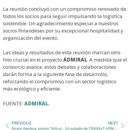
La reunión concluyó con un compromiso renovado de
todos los socios para seguir impulsando la logística
sostenible. Un agradecimiento especial a nuestros
socios finlandeses por su excepcional hospitalidad y
organización del evento.
Las ideas y resultados de esta reunión marcan otro
hito crucial en el proyecto
ADMIRAL
. A medida que el
consorcio avance, estos debates y colaboraciones
darán forma a la siguiente fase de desarrollo,
reforzando el compromiso con un sector logístico
más ecológico y eficiente.
FUENTE:
ADMIRAL.
PREVIOUS
NEXT
Álvaro Aguilera, premio “Artículo científico más citado con origen en una tesis doctoral desarrollada en la UPM”.
Un estudio de TRANSyT-UPM examina el uso de motos compartidas en Madrid, considerando la duración del viaje, las zonas de bajas emisiones y la cercanía a puntos estratégicos