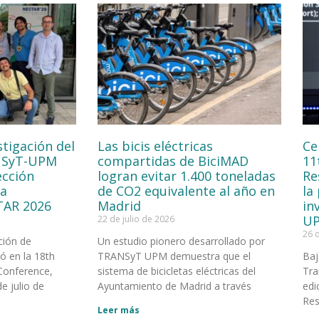
stigación del
Las bicis eléctricas
Ce
NSyT-UPM
compartidas de BiciMAD
11
ección
logran evitar 1.400 toneladas
Re
la
de CO2 equivalente al año en
la
TAR 2026
Madrid
in
UP
22 de julio de 2026
26 
ción de
Un estudio pionero desarrollado por
 en la 18th
TRANSyT UPM demuestra que el
Baj
Conference,
sistema de bicicletas eléctricas del
Tra
e julio de
Ayuntamiento de Madrid a través
edi
Res
Leer más