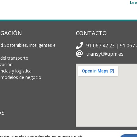
Lee
IGACIÓN
CONTACTO
d Sostenibles, inteligentes e
91 067 42 23 | 91 067 
transyt@upm.es
 del transporte
ización
cías y logística
 y modelos de negocio
AS
certe la mejor experiencia en nuestra web.