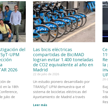
stigación del
Las bicis eléctricas
Ce
NSyT-UPM
compartidas de BiciMAD
11
ección
logran evitar 1.400 toneladas
Re
la
de CO2 equivalente al año en
la
TAR 2026
Madrid
in
UP
22 de julio de 2026
26 
ción de
Un estudio pionero desarrollado por
 en la 18th
TRANSyT UPM demuestra que el
Baj
Conference,
sistema de bicicletas eléctricas del
Tra
e julio de
Ayuntamiento de Madrid a través
edi
Res
Leer más