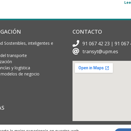
Lee
IGACIÓN
CONTACTO
d Sostenibles, inteligentes e
91 067 42 23 | 91 067 
transyt@upm.es
 del transporte
ización
cías y logística
 y modelos de negocio
AS
certe la mejor experiencia en nuestra web.