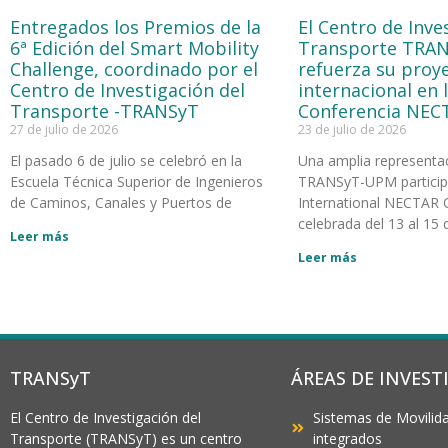
Entregados los Premios de la
El Centro de Inve
6ª Edición del Smart Mobility
Transporte TRA
Challenge, coordinado por el
refuerza su proy
Centro de Investigación del
internacional en 
Transporte -TRANSyT
Conferencia NEC
27 de julio de 2026
23 de julio de 2026
El pasado 6 de julio se celebró en la
Una amplia representa
Escuela Técnica Superior de Ingenieros
TRANSyT-UPM participó
de Caminos, Canales y Puertos de
International NECTAR 
celebrada del 13 al 15 d
Leer más
Leer más
TRANSyT
ÁREAS DE INVEST
El Centro de Investigación del
Sistemas de Movilida
Transporte (TRANSyT) es un centro
integrados