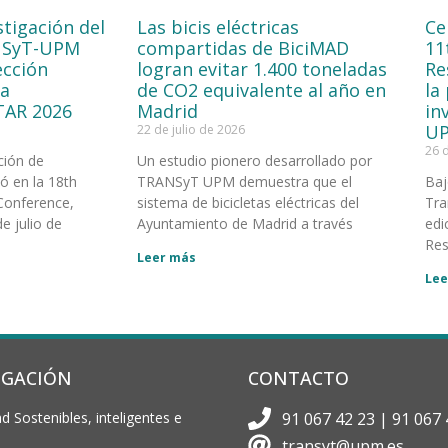
stigación del
Las bicis eléctricas
Ce
NSyT-UPM
compartidas de BiciMAD
11
ección
logran evitar 1.400 toneladas
Re
la
de CO2 equivalente al año en
la
TAR 2026
Madrid
in
UP
22 de julio de 2026
26 
ción de
Un estudio pionero desarrollado por
 en la 18th
TRANSyT UPM demuestra que el
Baj
Conference,
sistema de bicicletas eléctricas del
Tra
e julio de
Ayuntamiento de Madrid a través
edi
Res
Leer más
Lee
IGACIÓN
CONTACTO
d Sostenibles, inteligentes e
91 067 42 23 | 91 067 
transyt@upm.es