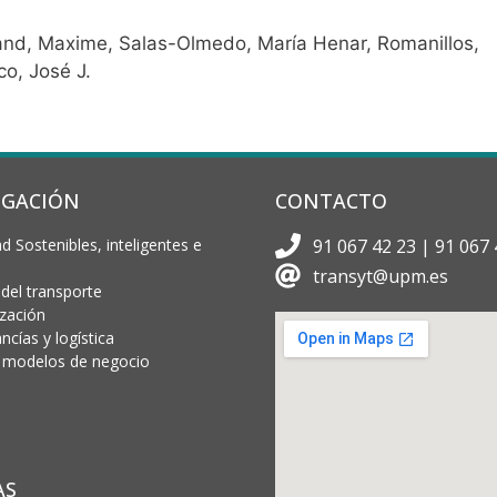
nd, Maxime, Salas-Olmedo, María Henar, Romanillos,
o, José J.
IGACIÓN
CONTACTO
d Sostenibles, inteligentes e
91 067 42 23 | 91 067 
transyt@upm.es
 del transporte
ización
cías y logística
 y modelos de negocio
AS