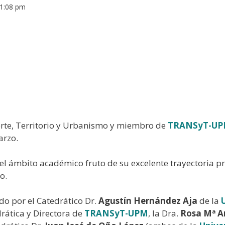
1:08 pm
orte, Territorio y Urbanismo y miembro de
TRANSyT-U
arzo.
 el ámbito académico fruto de su excelente trayectoria pr
o.
do por el Catedrático Dr.
Agustín Hernández Aja
de la
rática y Directora de
TRANSyT-UPM
, la Dra.
Rosa Mª A