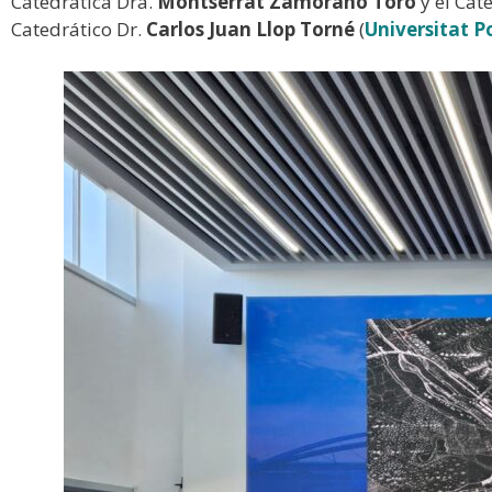
Catedrática Dra.
Montserrat Zamorano Toro
y el Cat
Catedrático Dr.
Carlos Juan Llop Torné
(
Universitat P