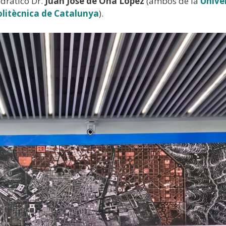
edrático Dr.
Juan José de Oña López
(ambos de la
Unive
olitècnica de Catalunya
).