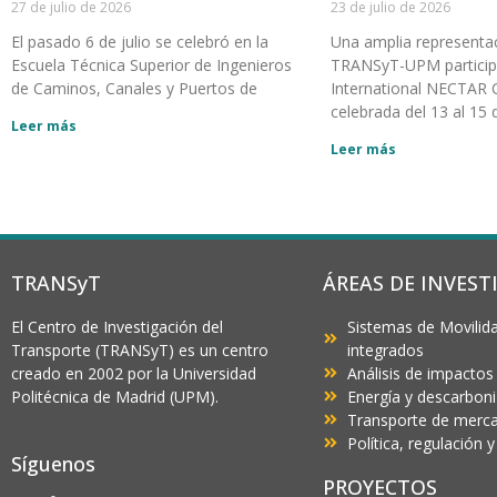
27 de julio de 2026
23 de julio de 2026
El pasado 6 de julio se celebró en la
Una amplia representa
Escuela Técnica Superior de Ingenieros
TRANSyT-UPM participó
de Caminos, Canales y Puertos de
International NECTAR 
celebrada del 13 al 15 d
Leer más
Leer más
TRANSyT
ÁREAS DE INVEST
El Centro de Investigación del
Sistemas de Movilida
Transporte (TRANSyT) es un centro
integrados
creado en 2002 por la Universidad
Análisis de impactos
Politécnica de Madrid (UPM).
Energía y descarbon
Transporte de mercan
Política, regulación
Síguenos
PROYECTOS