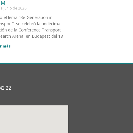
M.
de junio de 2026
o el lema “Re-Generation in
nsport“, se celebró la undécima
ción de la Conference Transport
earch Arena, en Budapest del 18
r más
42 22