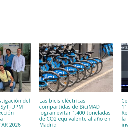
stigación del
Las bicis eléctricas
Ce
NSyT-UPM
compartidas de BiciMAD
11
ección
logran evitar 1.400 toneladas
Re
la
de CO2 equivalente al año en
la
TAR 2026
Madrid
in