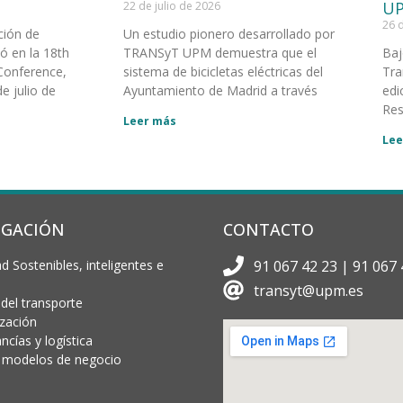
UP
22 de julio de 2026
26 
ción de
Un estudio pionero desarrollado por
 en la 18th
TRANSyT UPM demuestra que el
Baj
Conference,
sistema de bicicletas eléctricas del
Tra
e julio de
Ayuntamiento de Madrid a través
edi
Res
Leer más
Lee
IGACIÓN
CONTACTO
d Sostenibles, inteligentes e
91 067 42 23 | 91 067 
transyt@upm.es
 del transporte
ización
cías y logística
 y modelos de negocio