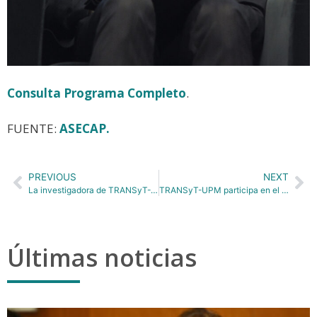
Consulta Programa Completo
.
FUENTE:
ASECAP.
PREVIOUS
NEXT
La investigadora de TRANSyT-UPM, Mari Luz Brownrigg-Gleeson, da las principales claves de un estudio que ha analizado el impacto social y económico en zonas peatonalizadas de la capital
TRANSyT-UPM participa en el 12th Young Researchers Seminar 2025 celebrado en Alemania
Últimas noticias