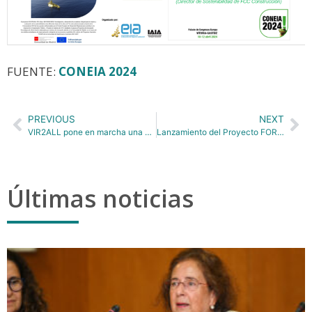
FUENTE:
CONEIA 2024
PREVIOUS
NEXT
VIR2ALL pone en marcha una experiencia de Realidad Virtual gratuita sobre una escena inmersiva piloto urbana.
Lanzamiento del Proyecto FORTHCOMING, liderado por Andrés Monzón, TRANSyT-UPM, en el DUT Call 2022 Projects Nick-off Event, sobre desarrollo y modelos de “Ciudad de 15 Minutos”.
Últimas noticias