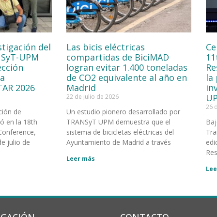
stigación del
Las bicis eléctricas
Ce
NSyT-UPM
compartidas de BiciMAD
11
ección
logran evitar 1.400 toneladas
Re
la
de CO2 equivalente al año en
la
TAR 2026
Madrid
in
UP
22 de julio de 2026
26 
ción de
Un estudio pionero desarrollado por
 en la 18th
TRANSyT UPM demuestra que el
Baj
Conference,
sistema de bicicletas eléctricas del
Tra
e julio de
Ayuntamiento de Madrid a través
edi
Res
Leer más
Lee