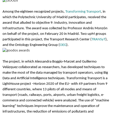
Among the eighteen recognized projects,
Transforming Transport
, in
which the Polytechnic University of Madrid participates, received the
award that alluded to objective 9: Industry, Innovation and
Infrastructure. The award was collected by Professor Andrés Monzón
on behalf of the project, on February 20 in Madrid.
Two upM groups
participated in this project, the Transport Research Center (
TRANSyT
),
and the Ontology Engineering Group (
OEG
).
The project, in which Alessandra Boggio-Marzet and Guillermo
Velázquez collaborated as researchers, has developed techniques to
make the most of the data managed by transport operators, using Big
Data and Artificial Intelligence techniques. Transforming Transport is a
LightHouse project –Horizon 2020 of the EU- with 49 partners from 9
different countries, where 13 pilots of all modes and means of
transport (roads, railways, ports, airports, urban freight logistics, e-
commerce and connected vehicle) were analyzed. The use of "machine
learning" techniques improve the maintenance and operation of
infrastructures, the reduction of emissions of pollutants and