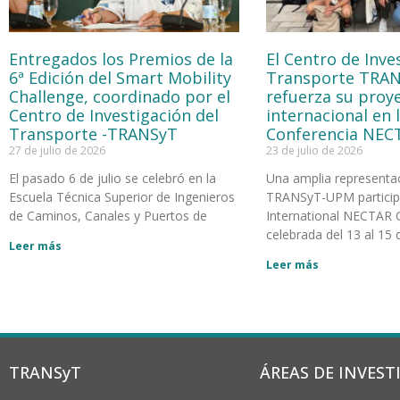
Entregados los Premios de la
El Centro de Inve
6ª Edición del Smart Mobility
Transporte TRA
Challenge, coordinado por el
refuerza su proy
Centro de Investigación del
internacional en 
Transporte -TRANSyT
Conferencia NEC
27 de julio de 2026
23 de julio de 2026
El pasado 6 de julio se celebró en la
Una amplia representa
Escuela Técnica Superior de Ingenieros
TRANSyT-UPM participó
de Caminos, Canales y Puertos de
International NECTAR 
celebrada del 13 al 15 d
Leer más
Leer más
TRANSyT
ÁREAS DE INVEST