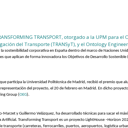
TRANSFORMING TRANSPORT, otorgado a la UPM para el O
igación del Transporte (TRANSyT), y el Ontology Enginee
 la sostenibilidad corporativa en España dentro del marco de Naciones Unida
es que aplican de forma innovadora los Objetivos de Desarrollo Sostenible
l que participa la Universidad Politécnica de Madrid, recibió el premio que al
n representación del proyecto, el 20 de febrero en Madrid.
En dicho proyecto
ring Group (
OEG
).
o-Marzet y Guillermo Velázquez, ha desarrollado técnicas para sacar el máx
ia Artificial. Transforming Transport es un proyecto LightHouse –Horizon 20
e transporte (carreteras, ferrocarriles, puertos, aeropuertos, logística ur