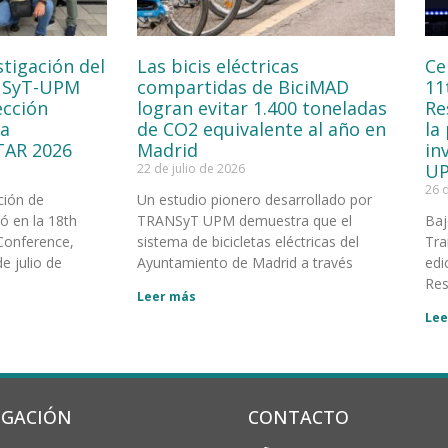
stigación del
Las bicis eléctricas
Ce
NSyT-UPM
compartidas de BiciMAD
11
ección
logran evitar 1.400 toneladas
Re
la
de CO2 equivalente al año en
la
TAR 2026
Madrid
in
UP
22 de julio de 2026
26 
ción de
Un estudio pionero desarrollado por
 en la 18th
TRANSyT UPM demuestra que el
Baj
Conference,
sistema de bicicletas eléctricas del
Tra
e julio de
Ayuntamiento de Madrid a través
edi
Res
Leer más
Lee
IGACIÓN
CONTACTO